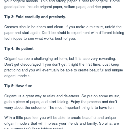
your origami models. Thin and strong paper is best for origami. Some
good options include origami paper, vellum paper, and rice paper.
Tip 3: Fold carefully and precisely.
Creases should be sharp and clean. If you make a mistake, unfold the
paper and start again. Don’t be afraid to experiment with different folding
techniques to see what works best for you.
Tip 4: Be patient.
Origami can be a challenging art form, but it is also very rewarding.
Don’t get discouraged if you don’t get it right the first time. Just keep
practicing and you will eventually be able to create beautiful and unique
origami models.
Tip 5: Have fun!
Origami is a great way to relax and de-stress. So put on some music,
grab a piece of paper, and start folding. Enjoy the process and don’t
worry about the outcome. The most important thing is to have fun.
With a little practice, you will be able to create beautiful and unique
origami models that will impress your friends and family. So what are
you waiting for? Start folding today!