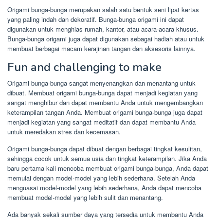
Origami bunga-bunga merupakan salah satu bentuk seni lipat kertas
yang paling indah dan dekoratif. Bunga-bunga origami ini dapat
digunakan untuk menghias rumah, kantor, atau acara-acara khusus.
Bunga-bunga origami juga dapat digunakan sebagai hadiah atau untuk
membuat berbagai macam kerajinan tangan dan aksesoris lainnya.
Fun and challenging to make
Origami bunga-bunga sangat menyenangkan dan menantang untuk
dibuat. Membuat origami bunga-bunga dapat menjadi kegiatan yang
sangat menghibur dan dapat membantu Anda untuk mengembangkan
keterampilan tangan Anda. Membuat origami bunga-bunga juga dapat
menjadi kegiatan yang sangat meditatif dan dapat membantu Anda
untuk meredakan stres dan kecemasan.
Origami bunga-bunga dapat dibuat dengan berbagai tingkat kesulitan,
sehingga cocok untuk semua usia dan tingkat keterampilan. Jika Anda
baru pertama kali mencoba membuat origami bunga-bunga, Anda dapat
memulai dengan model-model yang lebih sederhana. Setelah Anda
menguasai model-model yang lebih sederhana, Anda dapat mencoba
membuat model-model yang lebih sulit dan menantang.
Ada banyak sekali sumber daya yang tersedia untuk membantu Anda