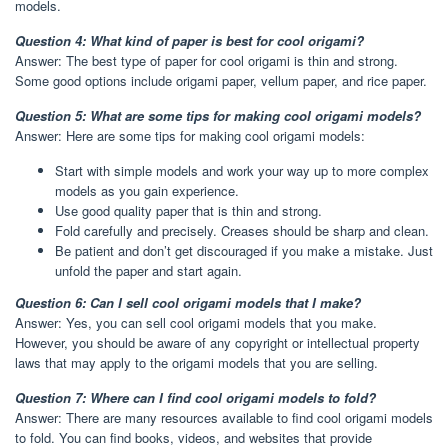
models.
Question 4: What kind of paper is best for cool origami?
Answer: The best type of paper for cool origami is thin and strong.
Some good options include origami paper, vellum paper, and rice paper.
Question 5: What are some tips for making cool origami models?
Answer: Here are some tips for making cool origami models:
Start with simple models and work your way up to more complex
models as you gain experience.
Use good quality paper that is thin and strong.
Fold carefully and precisely. Creases should be sharp and clean.
Be patient and don’t get discouraged if you make a mistake. Just
unfold the paper and start again.
Question 6: Can I sell cool origami models that I make?
Answer: Yes, you can sell cool origami models that you make.
However, you should be aware of any copyright or intellectual property
laws that may apply to the origami models that you are selling.
Question 7: Where can I find cool origami models to fold?
Answer: There are many resources available to find cool origami models
to fold. You can find books, videos, and websites that provide