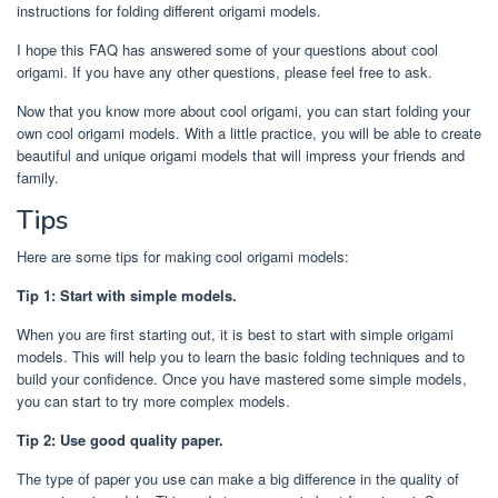
instructions for folding different origami models.
I hope this FAQ has answered some of your questions about cool
origami. If you have any other questions, please feel free to ask.
Now that you know more about cool origami, you can start folding your
own cool origami models. With a little practice, you will be able to create
beautiful and unique origami models that will impress your friends and
family.
Tips
Here are some tips for making cool origami models:
Tip 1: Start with simple models.
When you are first starting out, it is best to start with simple origami
models. This will help you to learn the basic folding techniques and to
build your confidence. Once you have mastered some simple models,
you can start to try more complex models.
Tip 2: Use good quality paper.
The type of paper you use can make a big difference in the quality of