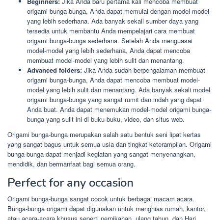
Beginners:
Jika Anda baru pertama kali mencoba membuat
origami bunga-bunga, Anda dapat memulai dengan model-model
yang lebih sederhana. Ada banyak sekali sumber daya yang
tersedia untuk membantu Anda mempelajari cara membuat
origami bunga-bunga sederhana. Setelah Anda menguasai
model-model yang lebih sederhana, Anda dapat mencoba
membuat model-model yang lebih sulit dan menantang.
Advanced folders:
Jika Anda sudah berpengalaman membuat
origami bunga-bunga, Anda dapat mencoba membuat model-
model yang lebih sulit dan menantang. Ada banyak sekali model
origami bunga-bunga yang sangat rumit dan indah yang dapat
Anda buat. Anda dapat menemukan model-model origami bunga-
bunga yang sulit ini di buku-buku, video, dan situs web.
Origami bunga-bunga merupakan salah satu bentuk seni lipat kertas
yang sangat bagus untuk semua usia dan tingkat keterampilan. Origami
bunga-bunga dapat menjadi kegiatan yang sangat menyenangkan,
mendidik, dan bermanfaat bagi semua orang.
Perfect for any occasion
Origami bunga-bunga sangat cocok untuk berbagai macam acara.
Bunga-bunga origami dapat digunakan untuk menghias rumah, kantor,
atau acara-acara khusus seperti pernikahan, ulang tahun, dan Hari