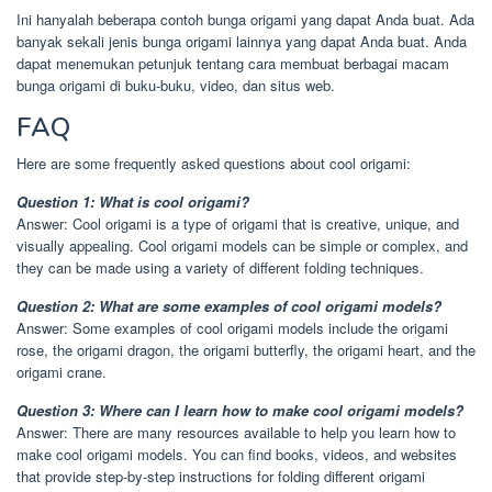
Ini hanyalah beberapa contoh bunga origami yang dapat Anda buat. Ada
banyak sekali jenis bunga origami lainnya yang dapat Anda buat. Anda
dapat menemukan petunjuk tentang cara membuat berbagai macam
bunga origami di buku-buku, video, dan situs web.
FAQ
Here are some frequently asked questions about cool origami:
Question 1: What is cool origami?
Answer: Cool origami is a type of origami that is creative, unique, and
visually appealing. Cool origami models can be simple or complex, and
they can be made using a variety of different folding techniques.
Question 2: What are some examples of cool origami models?
Answer: Some examples of cool origami models include the origami
rose, the origami dragon, the origami butterfly, the origami heart, and the
origami crane.
Question 3: Where can I learn how to make cool origami models?
Answer: There are many resources available to help you learn how to
make cool origami models. You can find books, videos, and websites
that provide step-by-step instructions for folding different origami