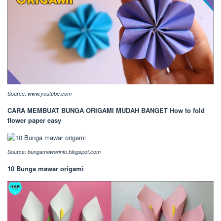
Source:
www.youtube.com
CARA MEMBUAT BUNGA ORIGAMI MUDAH BANGET How to fold
flower paper easy
Source:
bungamawarinfo.blogspot.com
10 Bunga mawar origami