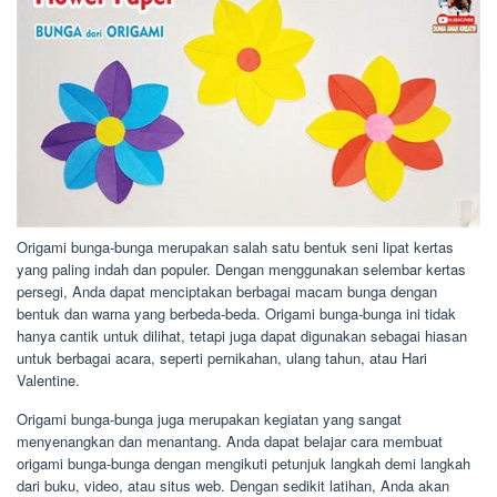
Origami bunga-bunga merupakan salah satu bentuk seni lipat kertas
yang paling indah dan populer. Dengan menggunakan selembar kertas
persegi, Anda dapat menciptakan berbagai macam bunga dengan
bentuk dan warna yang berbeda-beda. Origami bunga-bunga ini tidak
hanya cantik untuk dilihat, tetapi juga dapat digunakan sebagai hiasan
untuk berbagai acara, seperti pernikahan, ulang tahun, atau Hari
Valentine.
Origami bunga-bunga juga merupakan kegiatan yang sangat
menyenangkan dan menantang. Anda dapat belajar cara membuat
origami bunga-bunga dengan mengikuti petunjuk langkah demi langkah
dari buku, video, atau situs web. Dengan sedikit latihan, Anda akan