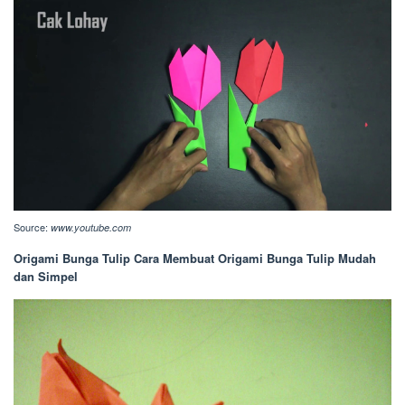
Source:
www.youtube.com
Origami Bunga Tulip Cara Membuat Origami Bunga Tulip Mudah
dan Simpel