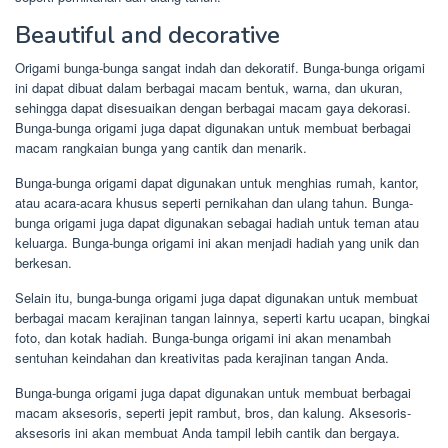
Beautiful and decorative
Origami bunga-bunga sangat indah dan dekoratif. Bunga-bunga origami
ini dapat dibuat dalam berbagai macam bentuk, warna, dan ukuran,
sehingga dapat disesuaikan dengan berbagai macam gaya dekorasi.
Bunga-bunga origami juga dapat digunakan untuk membuat berbagai
macam rangkaian bunga yang cantik dan menarik.
Bunga-bunga origami dapat digunakan untuk menghias rumah, kantor,
atau acara-acara khusus seperti pernikahan dan ulang tahun. Bunga-
bunga origami juga dapat digunakan sebagai hadiah untuk teman atau
keluarga. Bunga-bunga origami ini akan menjadi hadiah yang unik dan
berkesan.
Selain itu, bunga-bunga origami juga dapat digunakan untuk membuat
berbagai macam kerajinan tangan lainnya, seperti kartu ucapan, bingkai
foto, dan kotak hadiah. Bunga-bunga origami ini akan menambah
sentuhan keindahan dan kreativitas pada kerajinan tangan Anda.
Bunga-bunga origami juga dapat digunakan untuk membuat berbagai
macam aksesoris, seperti jepit rambut, bros, dan kalung. Aksesoris-
aksesoris ini akan membuat Anda tampil lebih cantik dan bergaya.