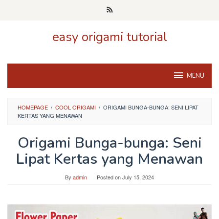
Skip
to
content
easy origami tutorial
MENU
HOMEPAGE
/
COOL ORIGAMI
/
ORIGAMI BUNGA-BUNGA: SENI LIPAT
KERTAS YANG MENAWAN
Origami Bunga-bunga: Seni
Lipat Kertas yang Menawan
By
admin
Posted on
July 15, 2024