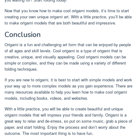
Now that you know how to make cool origami models, it’s time to start
creating your own unique origami art. With a little practice, you’ll be able
to make origami models that are both beautiful and impressive.
Conclusion
Origami is a fun and challenging art form that can be enjoyed by people
of all ages and skill levels. Cool origami is a type of origami that is
creative, unique, and visually appealing. Cool origami models can be
simple or complex, and they can be made using a variety of different
folding techniques.
If you are new to origami, it is best to start with simple models and work
your way up to more complex models as you gain experience. There are
many resources available to help you learn how to make cool origami
models, including books, videos, and websites.
With a little practice, you will be able to create beautiful and unique
origami models that will impress your friends and family. Origami is a
great way to relax and de-stress, so put on some music, grab a piece of
paper, and start folding. Enjoy the process and don’t worry about the
outcome. The most important thing is to have fun.