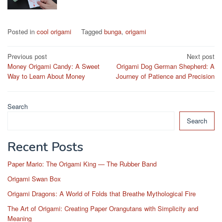
Posted in
cool origami
Tagged
bunga
,
origami
Post
Previous post
Next post
Money Origami Candy: A Sweet
Origami Dog German Shepherd: A
navigation
Way to Learn About Money
Journey of Patience and Precision
Search
Search
Recent Posts
Paper Mario: The Origami King — The Rubber Band
Origami Swan Box
Origami Dragons: A World of Folds that Breathe Mythological Fire
The Art of Origami: Creating Paper Orangutans with Simplicity and
Meaning